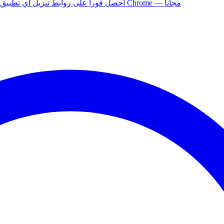
أضف إلى Chrome — مجاناً
ثبّت إضافة APK Helper لـ Chrome — احصل فوراً على روابط تنزيل