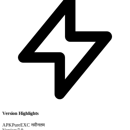
Version Highlights
APKPure
EXC
नवीनतम