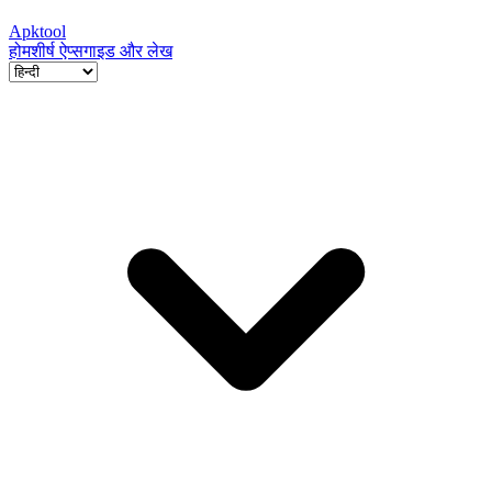
Apktool
होम
शीर्ष ऐप्स
गाइड और लेख