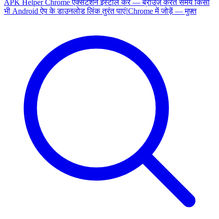
APK Helper Chrome एक्सटेंशन इंस्टॉल करें — ब्राउज़ करते समय किसी
भी Android ऐप के डाउनलोड लिंक तुरंत पाएं!
Chrome में जोड़ें — मुफ़्त