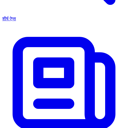
शीर्ष ऐप्स