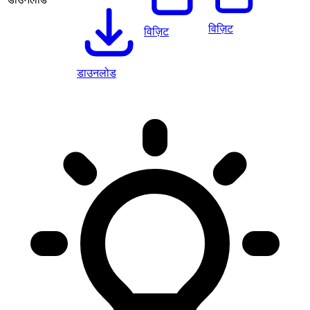
विज़िट
विज़िट
डाउनलोड