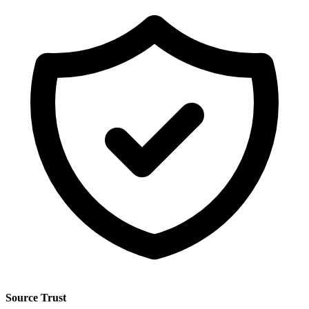
Source Trust