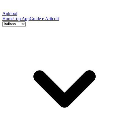
Apktool
Home
Top App
Guide e Articoli