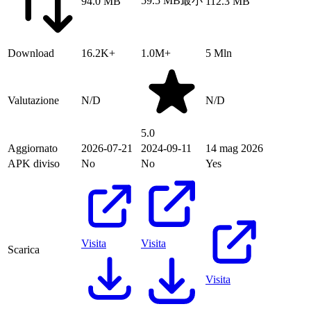
59.5 MB
最小
94.0 MB
112.3 MB
Download
16.2K+
1.0M+
5 Mln
Valutazione
N/D
N/D
5.0
Aggiornato
2026-07-21
2024-09-11
14 mag 2026
APK diviso
No
No
Yes
Visita
Visita
Scarica
Visita