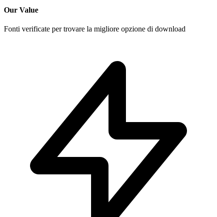
Our Value
Fonti verificate per trovare la migliore opzione di download