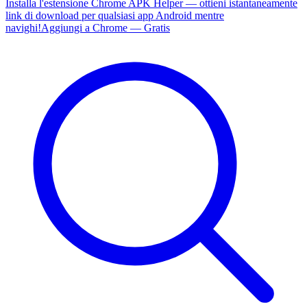
Installa l'estensione Chrome APK Helper — ottieni istantaneamente
link di download per qualsiasi app Android mentre
navighi!
Aggiungi a Chrome — Gratis