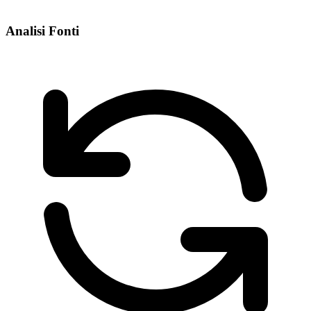
Analisi Fonti