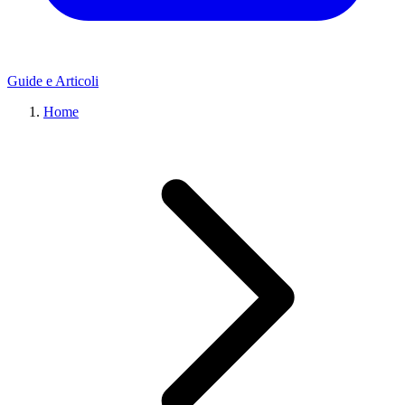
Guide e Articoli
Home