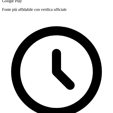
Google Play
Fonte più affidabile con verifica ufficiale