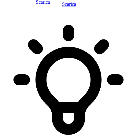
Scarica
Scarica