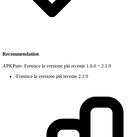
Recommendation
APKPure
-
Fornisce la versione più recente 1.0.0 ~ 2.1.9
-
Fornisce la versione più recente 2.1.9