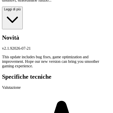
distintivi, straordinarie funzio...
Leggi di più
Novità
v
2.1.9
2026-07-21
This update includes bug fixes, game optimization and
improvement. Hope our new version can bring you smoother
gaming experience.
Specifiche tecniche
Valutazione