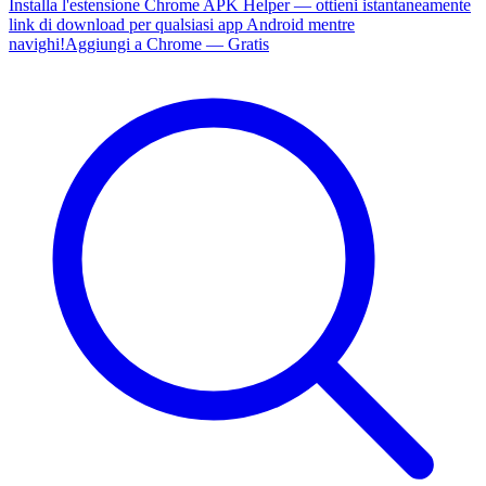
Installa l'estensione Chrome APK Helper — ottieni istantaneamente
link di download per qualsiasi app Android mentre
navighi!
Aggiungi a Chrome — Gratis