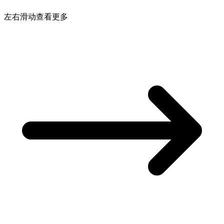
左右滑动查看更多