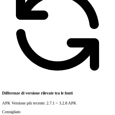
Differenze di versione rilevate tra le fonti
APK Versione più recente: 2.7.1 ~ 3.2.8
APK
Consigliato