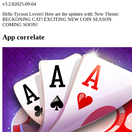
v
3.2.8
2025-09-04
Hello Tycoon Lovers! Here are the updates with: New Theme:
BECKONING CAT! EXCITING NEW COIN SEASON
COMING SOON!
App correlate