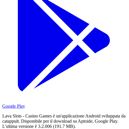
Google Play
Lava Slots - Casino Games è un'applicazione Android sviluppata da
catappult.
Disponibile per il download su Aptoide, Google Play.
L'ultima versione è 3.2.006 (191.7 MB).