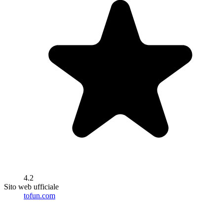
4.2
Sito web ufficiale
tofun.com