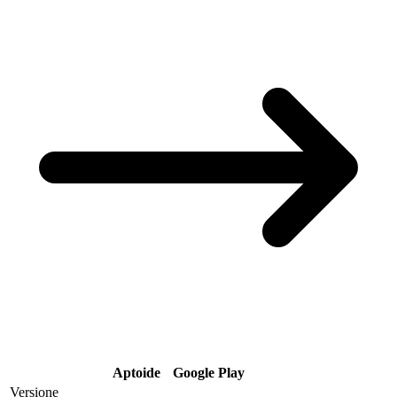
Aptoide
Google Play
Versione