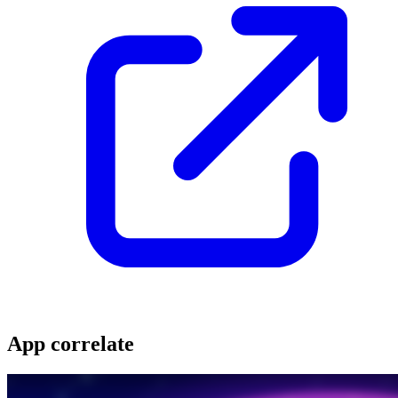
App correlate