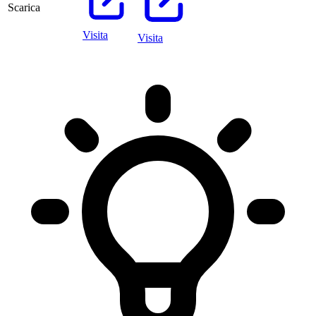
Scarica
Visita
Visita