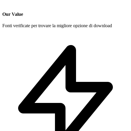
Our Value
Fonti verificate per trovare la migliore opzione di download