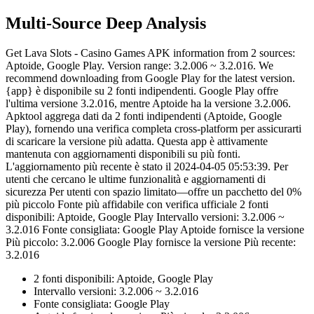
Multi-Source Deep Analysis
Get Lava Slots - Casino Games APK information from 2 sources:
Aptoide, Google Play. Version range: 3.2.006 ~ 3.2.016. We
recommend downloading from Google Play for the latest version.
{app} è disponibile su 2 fonti indipendenti. Google Play offre
l'ultima versione 3.2.016, mentre Aptoide ha la versione 3.2.006.
Apktool aggrega dati da 2 fonti indipendenti (Aptoide, Google
Play), fornendo una verifica completa cross-platform per assicurarti
di scaricare la versione più adatta. Questa app è attivamente
mantenuta con aggiornamenti disponibili su più fonti.
L'aggiornamento più recente è stato il 2024-04-05 05:53:39. Per
utenti che cercano le ultime funzionalità e aggiornamenti di
sicurezza Per utenti con spazio limitato—offre un pacchetto del 0%
più piccolo Fonte più affidabile con verifica ufficiale 2 fonti
disponibili: Aptoide, Google Play Intervallo versioni: 3.2.006 ~
3.2.016 Fonte consigliata: Google Play Aptoide fornisce la versione
Più piccolo: 3.2.006 Google Play fornisce la versione Più recente:
3.2.016
2 fonti disponibili: Aptoide, Google Play
Intervallo versioni: 3.2.006 ~ 3.2.016
Fonte consigliata: Google Play