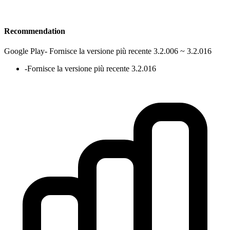
Recommendation
Google Play
-
Fornisce la versione più recente 3.2.006 ~ 3.2.016
-
Fornisce la versione più recente 3.2.016