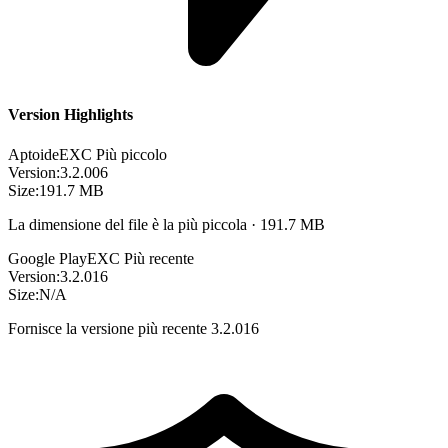
Version Highlights
Aptoide
EXC
Più piccolo
Version:
3.2.006
Size:
191.7 MB
La dimensione del file è la più piccola · 191.7 MB
Google Play
EXC
Più recente
Version:
3.2.016
Size:
N/A
Fornisce la versione più recente 3.2.016