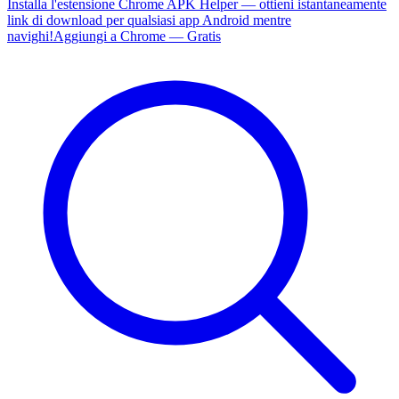
Installa l'estensione Chrome APK Helper — ottieni istantaneamente
link di download per qualsiasi app Android mentre
navighi!
Aggiungi a Chrome — Gratis