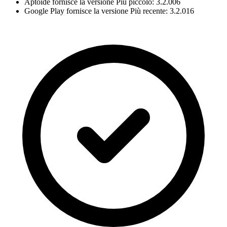
Aptoide fornisce la versione Più piccolo: 3.2.006
Google Play fornisce la versione Più recente: 3.2.016