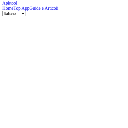
Apktool
Home
Top App
Guide e Articoli