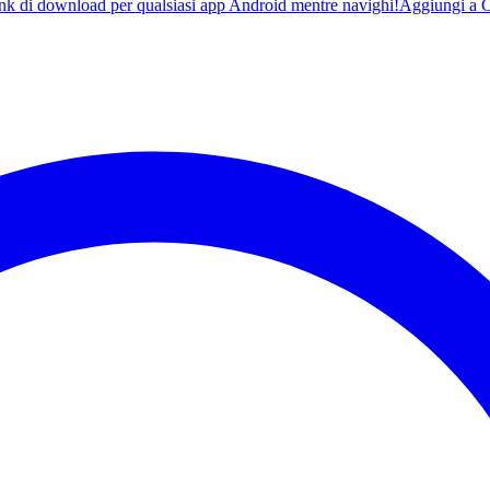
ink di download per qualsiasi app Android mentre navighi!
Aggiungi a 