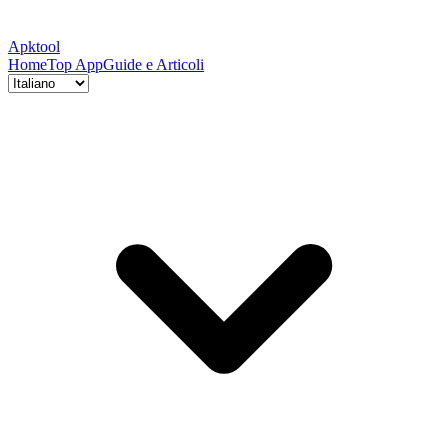
Apktool
Home
Top App
Guide e Articoli