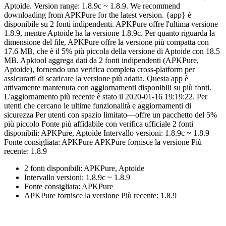
Aptoide. Version range: 1.8.9c ~ 1.8.9. We recommend
downloading from APKPure for the latest version. {app} è
disponibile su 2 fonti indipendenti. APKPure offre l'ultima versione
1.8.9, mentre Aptoide ha la versione 1.8.9c. Per quanto riguarda la
dimensione del file, APKPure offre la versione più compatta con
17.6 MB, che è il 5% più piccola della versione di Aptoide con 18.5
MB. Apktool aggrega dati da 2 fonti indipendenti (APKPure,
Aptoide), fornendo una verifica completa cross-platform per
assicurarti di scaricare la versione più adatta. Questa app è
attivamente mantenuta con aggiornamenti disponibili su più fonti.
L'aggiornamento più recente è stato il 2020-01-16 19:19:22. Per
utenti che cercano le ultime funzionalità e aggiornamenti di
sicurezza Per utenti con spazio limitato—offre un pacchetto del 5%
più piccolo Fonte più affidabile con verifica ufficiale 2 fonti
disponibili: APKPure, Aptoide Intervallo versioni: 1.8.9c ~ 1.8.9
Fonte consigliata: APKPure APKPure fornisce la versione Più
recente: 1.8.9
2 fonti disponibili: APKPure, Aptoide
Intervallo versioni: 1.8.9c ~ 1.8.9
Fonte consigliata: APKPure
APKPure fornisce la versione Più recente: 1.8.9