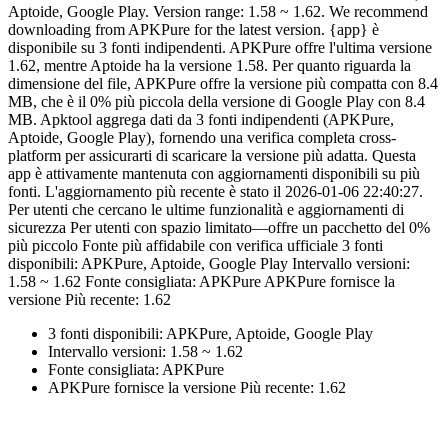
Aptoide, Google Play. Version range: 1.58 ~ 1.62. We recommend
downloading from APKPure for the latest version. {app} è
disponibile su 3 fonti indipendenti. APKPure offre l'ultima versione
1.62, mentre Aptoide ha la versione 1.58. Per quanto riguarda la
dimensione del file, APKPure offre la versione più compatta con 8.4
MB, che è il 0% più piccola della versione di Google Play con 8.4
MB. Apktool aggrega dati da 3 fonti indipendenti (APKPure,
Aptoide, Google Play), fornendo una verifica completa cross-
platform per assicurarti di scaricare la versione più adatta. Questa
app è attivamente mantenuta con aggiornamenti disponibili su più
fonti. L'aggiornamento più recente è stato il 2026-01-06 22:40:27.
Per utenti che cercano le ultime funzionalità e aggiornamenti di
sicurezza Per utenti con spazio limitato—offre un pacchetto del 0%
più piccolo Fonte più affidabile con verifica ufficiale 3 fonti
disponibili: APKPure, Aptoide, Google Play Intervallo versioni:
1.58 ~ 1.62 Fonte consigliata: APKPure APKPure fornisce la
versione Più recente: 1.62
3 fonti disponibili: APKPure, Aptoide, Google Play
Intervallo versioni: 1.58 ~ 1.62
Fonte consigliata: APKPure
APKPure fornisce la versione Più recente: 1.62