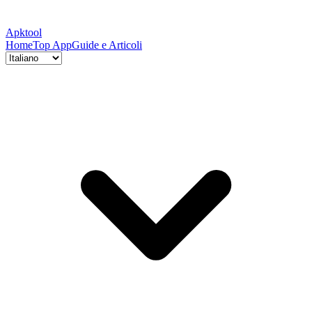
Apktool
Home
Top App
Guide e Articoli