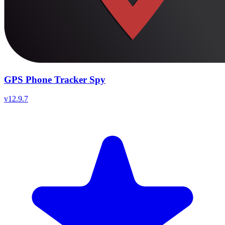
GPS Phone Tracker Spy
v
12.9.7