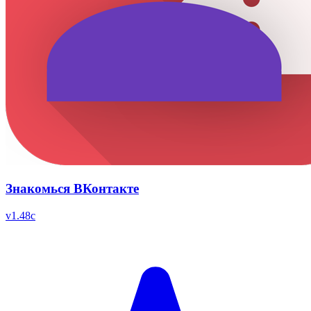
Знакомься ВКонтакте
v
1.48c