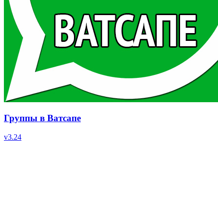
Группы в Ватсапе
v
3.24