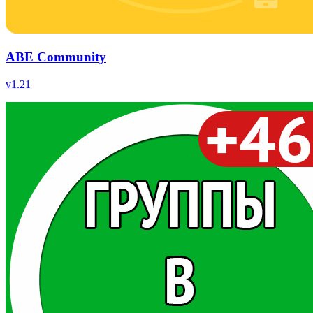
ABE Community
v
1.21