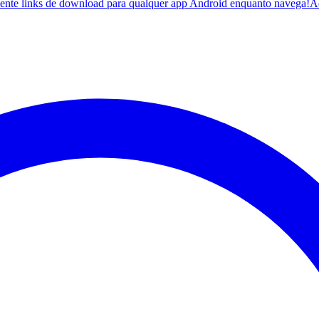
ente links de download para qualquer app Android enquanto navega!
A