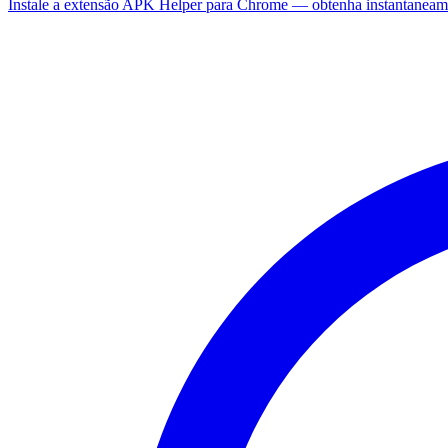
Instale a extensão APK Helper para Chrome — obtenha instantaneam