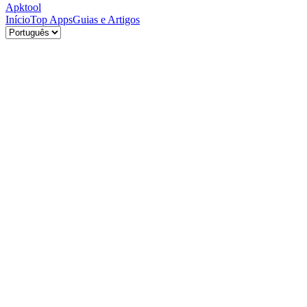
Apktool
Início
Top Apps
Guias e Artigos