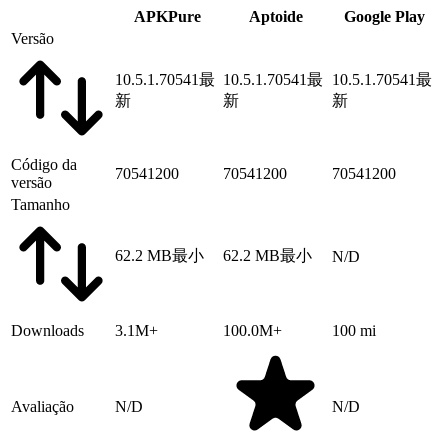
APKPure
Aptoide
Google Play
Versão
10.5.1.70541
最
10.5.1.70541
最
10.5.1.70541
最
新
新
新
Código da
70541200
70541200
70541200
versão
Tamanho
62.2 MB
最小
62.2 MB
最小
N/D
Downloads
3.1M+
100.0M+
100 mi
Avaliação
N/D
N/D