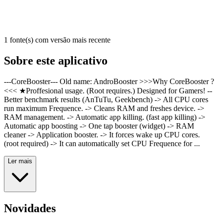
1 fonte(s) com versão mais recente
Sobre este aplicativo
---CoreBooster--- Old name: AndroBooster >>>Why CoreBooster ?
<<< ★Proffesional usage. (Root requires.) Designed for Gamers! --
Better benchmark results (AnTuTu, Geekbench) -> All CPU cores
run maximum Frequence. -> Cleans RAM and freshes device. ->
RAM management. -> Automatic app killing. (fast app killing) ->
Automatic app boosting -> One tap booster (widget) -> RAM
cleaner -> Application booster. -> It forces wake up CPU cores.
(root required) -> It can automatically set CPU Frequence for ...
Ler mais
Novidades