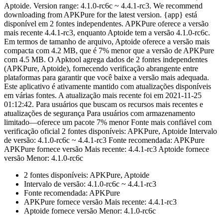
Aptoide. Version range: 4.1.0-rc6c ~ 4.4.1-rc3. We recommend
downloading from APKPure for the latest version. {app} está
disponível em 2 fontes independentes. APKPure oferece a versão
mais recente 4.4.1-rc3, enquanto Aptoide tem a versão 4.1.0-rc6c.
Em termos de tamanho de arquivo, Aptoide oferece a versão mais
compacta com 4.2 MB, que é 7% menor que a versão de APKPure
com 4.5 MB. O Apktool agrega dados de 2 fontes independentes
(APKPure, Aptoide), fornecendo verificação abrangente entre
plataformas para garantir que você baixe a versão mais adequada.
Este aplicativo é ativamente mantido com atualizações disponíveis
em várias fontes. A atualização mais recente foi em 2021-11-25
01:12:42. Para usuários que buscam os recursos mais recentes e
atualizações de segurança Para usuários com armazenamento
limitado—oferece um pacote 7% menor Fonte mais confiável com
verificação oficial 2 fontes disponíveis: APKPure, Aptoide Intervalo
de versão: 4.1.0-rc6c ~ 4.4.1-rc3 Fonte recomendada: APKPure
APKPure fornece versão Mais recente: 4.4.1-rc3 Aptoide fornece
versão Menor: 4.1.0-rc6c
2 fontes disponíveis: APKPure, Aptoide
Intervalo de versão: 4.1.0-rc6c ~ 4.4.1-rc3
Fonte recomendada: APKPure
APKPure fornece versão Mais recente: 4.4.1-rc3
Aptoide fornece versão Menor: 4.1.0-rc6c