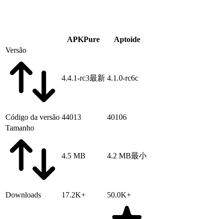
APKPure
Aptoide
Versão
4.4.1-rc3
最新
4.1.0-rc6c
Código da versão
44013
40106
Tamanho
4.5 MB
4.2 MB
最小
Downloads
17.2K+
50.0K+