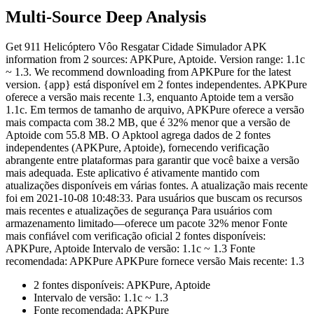
Multi-Source Deep Analysis
Get 911 Helicóptero Vôo Resgatar Cidade Simulador APK
information from 2 sources: APKPure, Aptoide. Version range: 1.1c
~ 1.3. We recommend downloading from APKPure for the latest
version. {app} está disponível em 2 fontes independentes. APKPure
oferece a versão mais recente 1.3, enquanto Aptoide tem a versão
1.1c. Em termos de tamanho de arquivo, APKPure oferece a versão
mais compacta com 38.2 MB, que é 32% menor que a versão de
Aptoide com 55.8 MB. O Apktool agrega dados de 2 fontes
independentes (APKPure, Aptoide), fornecendo verificação
abrangente entre plataformas para garantir que você baixe a versão
mais adequada. Este aplicativo é ativamente mantido com
atualizações disponíveis em várias fontes. A atualização mais recente
foi em 2021-10-08 10:48:33. Para usuários que buscam os recursos
mais recentes e atualizações de segurança Para usuários com
armazenamento limitado—oferece um pacote 32% menor Fonte
mais confiável com verificação oficial 2 fontes disponíveis:
APKPure, Aptoide Intervalo de versão: 1.1c ~ 1.3 Fonte
recomendada: APKPure APKPure fornece versão Mais recente: 1.3
2 fontes disponíveis: APKPure, Aptoide
Intervalo de versão: 1.1c ~ 1.3
Fonte recomendada: APKPure