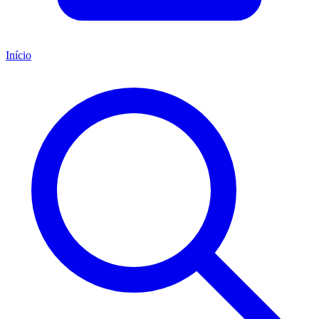
Início