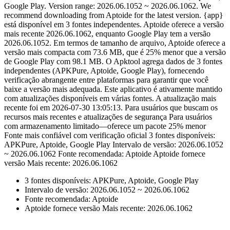
Google Play. Version range: 2026.06.1052 ~ 2026.06.1062. We
recommend downloading from Aptoide for the latest version. {app}
está disponível em 3 fontes independentes. Aptoide oferece a versão
mais recente 2026.06.1062, enquanto Google Play tem a versão
2026.06.1052. Em termos de tamanho de arquivo, Aptoide oferece a
versão mais compacta com 73.6 MB, que é 25% menor que a versão
de Google Play com 98.1 MB. O Apktool agrega dados de 3 fontes
independentes (APKPure, Aptoide, Google Play), fornecendo
verificação abrangente entre plataformas para garantir que você
baixe a versão mais adequada. Este aplicativo é ativamente mantido
com atualizações disponíveis em várias fontes. A atualização mais
recente foi em 2026-07-30 13:05:13. Para usuários que buscam os
recursos mais recentes e atualizações de segurança Para usuários
com armazenamento limitado—oferece um pacote 25% menor
Fonte mais confiável com verificação oficial 3 fontes disponíveis:
APKPure, Aptoide, Google Play Intervalo de versão: 2026.06.1052
~ 2026.06.1062 Fonte recomendada: Aptoide Aptoide fornece
versão Mais recente: 2026.06.1062
3 fontes disponíveis: APKPure, Aptoide, Google Play
Intervalo de versão: 2026.06.1052 ~ 2026.06.1062
Fonte recomendada: Aptoide
Aptoide fornece versão Mais recente: 2026.06.1062