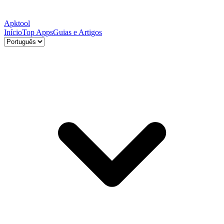
Apktool
Início
Top Apps
Guias e Artigos