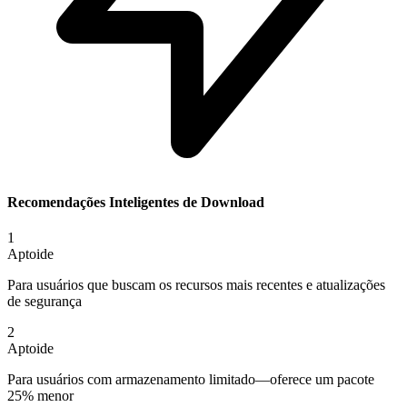
Recomendações Inteligentes de Download
1
Aptoide
Para usuários que buscam os recursos mais recentes e atualizações
de segurança
2
Aptoide
Para usuários com armazenamento limitado—oferece um pacote
25% menor