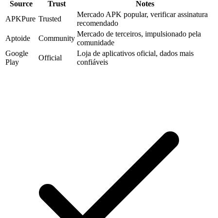
Source
Trust
Notes
Mercado APK popular, verificar assinatura
APKPure
Trusted
recomendado
Mercado de terceiros, impulsionado pela
Aptoide
Community
comunidade
Google
Loja de aplicativos oficial, dados mais
Official
Play
confiáveis