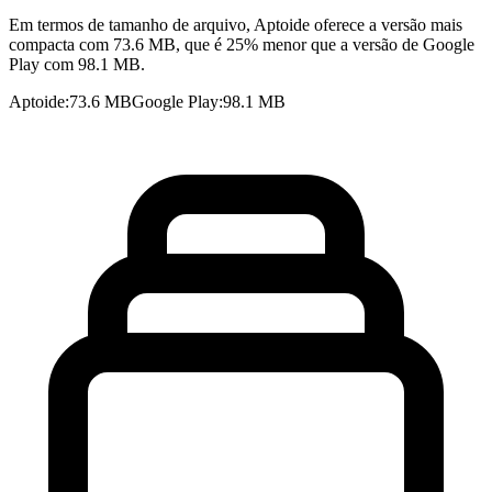
Em termos de tamanho de arquivo, Aptoide oferece a versão mais
compacta com 73.6 MB, que é 25% menor que a versão de Google
Play com 98.1 MB.
Aptoide
:
73.6 MB
Google Play
:
98.1 MB