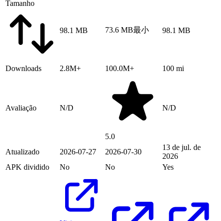
Tamanho
73.6 MB
最小
98.1 MB
98.1 MB
Downloads
2.8M+
100.0M+
100 mi
Avaliação
N/D
N/D
5.0
13 de jul. de
Atualizado
2026-07-27
2026-07-30
2026
APK dividido
No
No
Yes