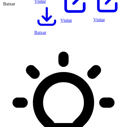
Visitar
Baixar
Visitar
Visitar
Baixar