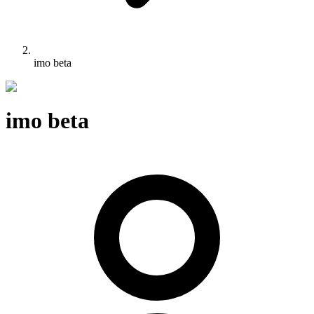
imo beta
imo beta