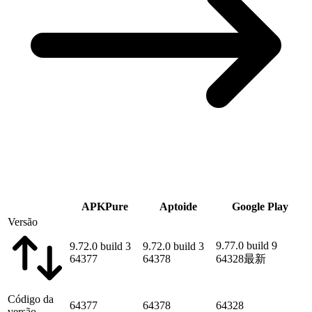
APKPure
Aptoide
Google Play
Versão
9.77.0 build 9
9.72.0 build 3
9.72.0 build 3
64377
64378
64328
最新
Código da
64377
64378
64328
versão