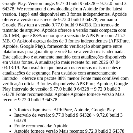
Google Play. Version range: 9.77.0 build 9 64328 ~ 9.72.0 build 3
64378. We recommend downloading from Aptoide for the latest
version. {app} está disponível em 3 fontes independentes. Aptoide
oferece a versão mais recente 9.72.0 build 3 64378, enquanto
Google Play tem a versão 9.77.0 build 9 64328. Em termos de
tamanho de arquivo, Aptoide oferece a versão mais compacta com
26.1 MB, que é 88% menor que a versão de APKPure com 215.7
MB. O Apktool agrega dados de 3 fontes independentes (APKPure,
Aptoide, Google Play), fornecendo verificação abrangente entre
plataformas para garantir que você baixe a versão mais adequada.
Este aplicativo é ativamente mantido com atualizações disponíveis
em várias fontes. A atualização mais recente foi em 2026-07-04
03:13:19. Para usuários que buscam os recursos mais recentes e
atualizações de segurança Para usuários com armazenamento
limitado—oferece um pacote 88% menor Fonte mais confiável com
verificação oficial 3 fontes disponíveis: APKPure, Aptoide, Google
Play Intervalo de versão: 9.77.0 build 9 64328 ~ 9.72.0 build 3
64378 Fonte recomendada: Aptoide Aptoide fornece versão Mais
recente: 9.72.0 build 3 64378
3 fontes disponíveis: APKPure, Aptoide, Google Play
Intervalo de versão: 9.77.0 build 9 64328 ~ 9.72.0 build 3
64378
Fonte recomendada: Aptoide
Aptoide fornece versão Mais recente: 9.72.0 build 3 64378