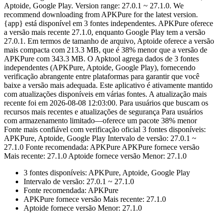
Aptoide, Google Play. Version range: 27.0.1 ~ 27.1.0. We
recommend downloading from APKPure for the latest version.
{app} está disponível em 3 fontes independentes. APKPure oferece
a versão mais recente 27.1.0, enquanto Google Play tem a versão
27.0.1. Em termos de tamanho de arquivo, Aptoide oferece a versão
mais compacta com 213.3 MB, que é 38% menor que a versão de
APKPure com 343.3 MB. O Apktool agrega dados de 3 fontes
independentes (APKPure, Aptoide, Google Play), fornecendo
verificação abrangente entre plataformas para garantir que você
baixe a versão mais adequada. Este aplicativo é ativamente mantido
com atualizações disponíveis em várias fontes. A atualização mais
recente foi em 2026-08-08 12:03:00. Para usuários que buscam os
recursos mais recentes e atualizações de segurança Para usuários
com armazenamento limitado—oferece um pacote 38% menor
Fonte mais confiável com verificação oficial 3 fontes disponíveis:
APKPure, Aptoide, Google Play Intervalo de versão: 27.0.1 ~
27.1.0 Fonte recomendada: APKPure APKPure fornece versão
Mais recente: 27.1.0 Aptoide fornece versão Menor: 27.1.0
3 fontes disponíveis: APKPure, Aptoide, Google Play
Intervalo de versão: 27.0.1 ~ 27.1.0
Fonte recomendada: APKPure
APKPure fornece versão Mais recente: 27.1.0
Aptoide fornece versão Menor: 27.1.0