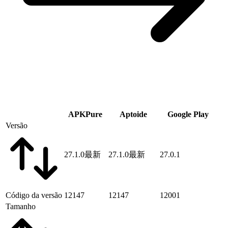
APKPure
Aptoide
Google Play
Versão
27.1.0
最新
27.1.0
最新
27.0.1
Código da versão
12147
12147
12001
Tamanho