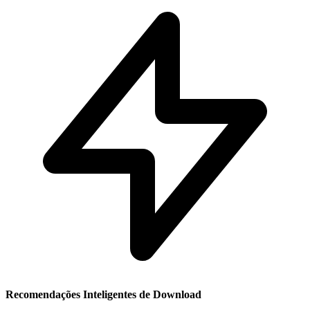
Recomendações Inteligentes de Download