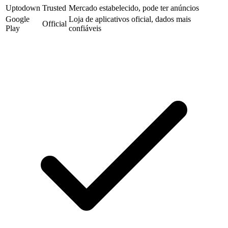
Uptodown
Trusted
Mercado estabelecido, pode ter anúncios
Google
Loja de aplicativos oficial, dados mais
Official
Play
confiáveis