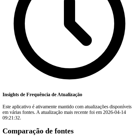
Insights de Frequência de Atualização
Este aplicativo é ativamente mantido com atualizações disponíveis
em várias fontes. A atualização mais recente foi em 2026-04-14
09:21:32.
Comparação de fontes