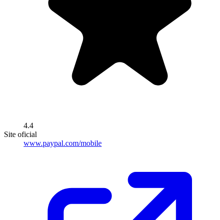
4.4
Site oficial
www.paypal.com/mobile