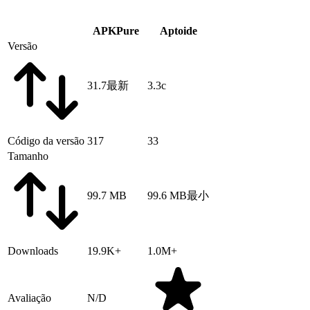
APKPure
Aptoide
Versão
31.7
最新
3.3c
Código da versão
317
33
Tamanho
99.7 MB
99.6 MB
最小
Downloads
19.9K+
1.0M+
Avaliação
N/D