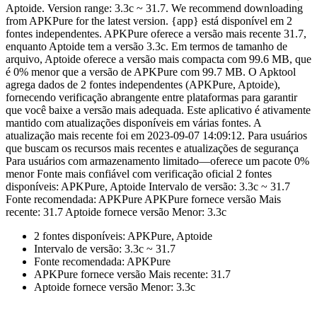
Aptoide. Version range: 3.3c ~ 31.7. We recommend downloading
from APKPure for the latest version. {app} está disponível em 2
fontes independentes. APKPure oferece a versão mais recente 31.7,
enquanto Aptoide tem a versão 3.3c. Em termos de tamanho de
arquivo, Aptoide oferece a versão mais compacta com 99.6 MB, que
é 0% menor que a versão de APKPure com 99.7 MB. O Apktool
agrega dados de 2 fontes independentes (APKPure, Aptoide),
fornecendo verificação abrangente entre plataformas para garantir
que você baixe a versão mais adequada. Este aplicativo é ativamente
mantido com atualizações disponíveis em várias fontes. A
atualização mais recente foi em 2023-09-07 14:09:12. Para usuários
que buscam os recursos mais recentes e atualizações de segurança
Para usuários com armazenamento limitado—oferece um pacote 0%
menor Fonte mais confiável com verificação oficial 2 fontes
disponíveis: APKPure, Aptoide Intervalo de versão: 3.3c ~ 31.7
Fonte recomendada: APKPure APKPure fornece versão Mais
recente: 31.7 Aptoide fornece versão Menor: 3.3c
2 fontes disponíveis: APKPure, Aptoide
Intervalo de versão: 3.3c ~ 31.7
Fonte recomendada: APKPure
APKPure fornece versão Mais recente: 31.7
Aptoide fornece versão Menor: 3.3c