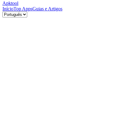
Apktool
Início
Top Apps
Guias e Artigos