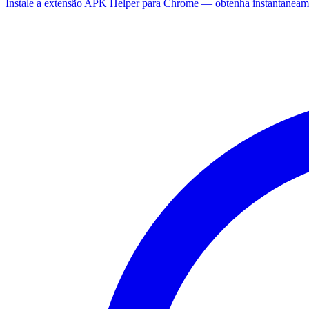
Instale a extensão APK Helper para Chrome — obtenha instantaneam