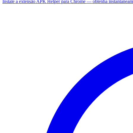
Instale a extensão APK Helper para Chrome — obtenha instantaneam