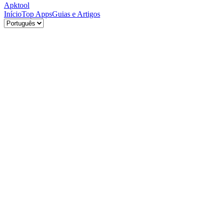
Apktool
Início
Top Apps
Guias e Artigos