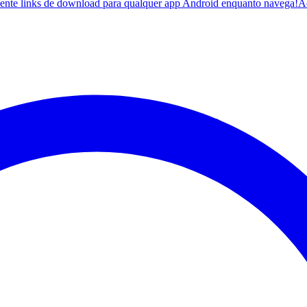
ente links de download para qualquer app Android enquanto navega!
A