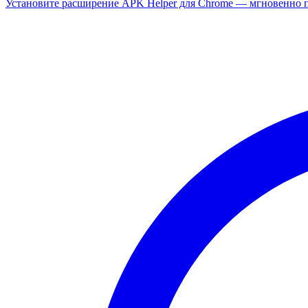
Установите расширение APK Helper для Chrome — мгновенно п