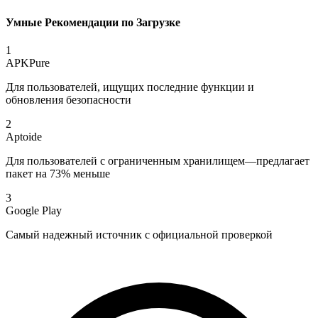
Умные Рекомендации по Загрузке
1
APKPure
Для пользователей, ищущих последние функции и
обновления безопасности
2
Aptoide
Для пользователей с ограниченным хранилищем—предлагает
пакет на 73% меньше
3
Google Play
Самый надежный источник с официальной проверкой