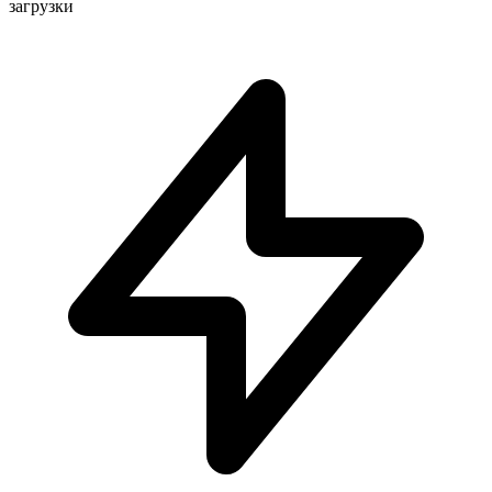
загрузки