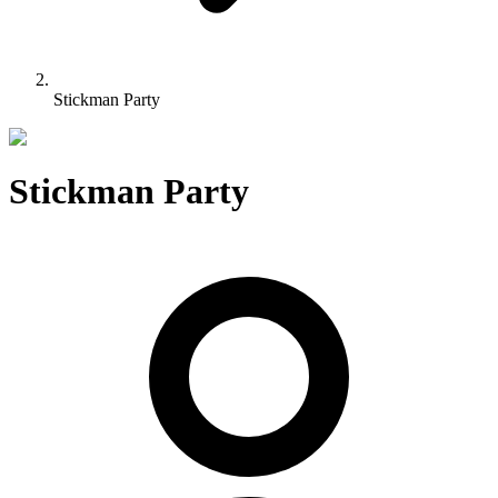
Stickman Party
Stickman Party