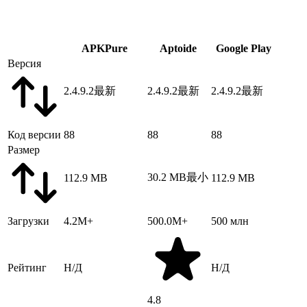
APKPure
Aptoide
Google Play
Версия
2.4.9.2
最新
2.4.9.2
最新
2.4.9.2
最新
Код версии
88
88
88
Размер
30.2 MB
最小
112.9 MB
112.9 MB
Загрузки
4.2M+
500.0M+
500 млн
Рейтинг
Н/Д
Н/Д
4.8