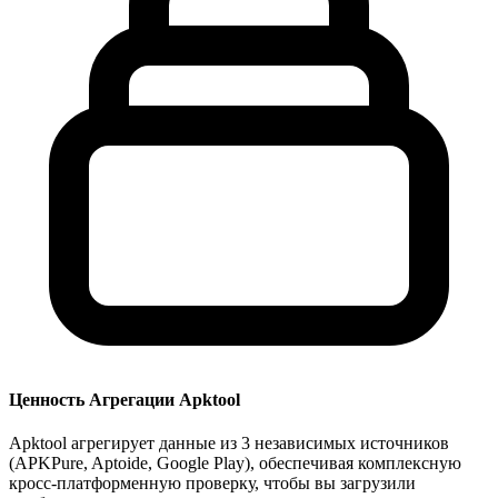
Ценность Агрегации Apktool
Apktool агрегирует данные из 3 независимых источников
(APKPure, Aptoide, Google Play), обеспечивая комплексную
кросс-платформенную проверку, чтобы вы загрузили