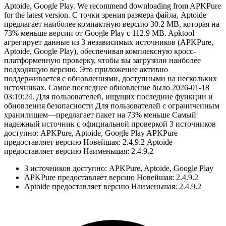
Aptoide, Google Play. We recommend downloading from APKPure
for the latest version. С точки зрения размера файла, Aptoide
предлагает наиболее компактную версию 30.2 MB, которая на
73% меньше версии от Google Play с 112.9 MB. Apktool
агрегирует данные из 3 независимых источников (APKPure,
Aptoide, Google Play), обеспечивая комплексную кросс-
платформенную проверку, чтобы вы загрузили наиболее
подходящую версию. Это приложение активно
поддерживается с обновлениями, доступными на нескольких
источниках. Самое последнее обновление было 2026-01-18
03:10:24. Для пользователей, ищущих последние функции и
обновления безопасности Для пользователей с ограниченным
хранилищем—предлагает пакет на 73% меньше Самый
надежный источник с официальной проверкой 3 источников
доступно: APKPure, Aptoide, Google Play APKPure
предоставляет версию Новейшая: 2.4.9.2 Aptoide
предоставляет версию Наименьшая: 2.4.9.2
3 источников доступно: APKPure, Aptoide, Google Play
APKPure предоставляет версию Новейшая: 2.4.9.2
Aptoide предоставляет версию Наименьшая: 2.4.9.2