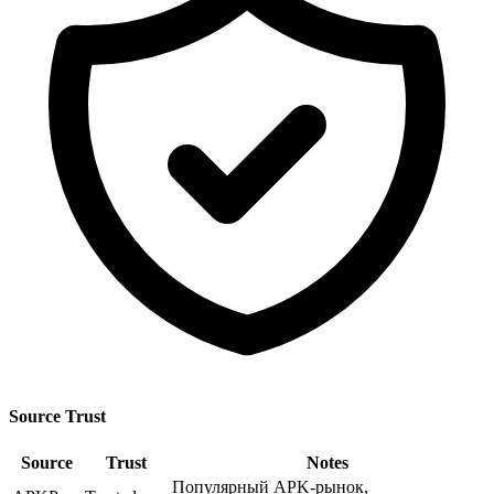
Source Trust
Source
Trust
Notes
Популярный APK-рынок,