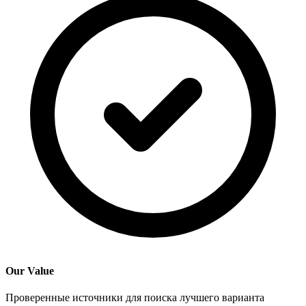
Our Value
Проверенные источники для поиска лучшего варианта