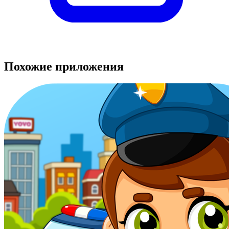
Похожие приложения