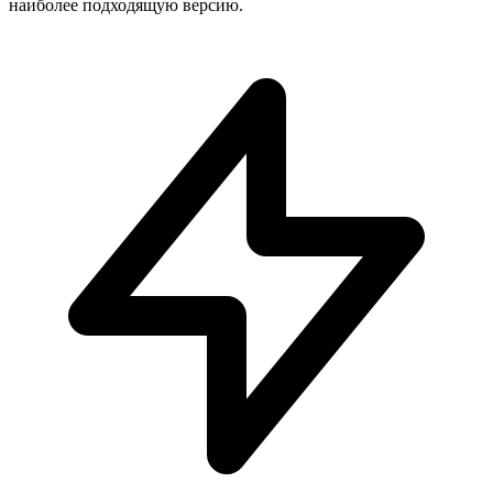
наиболее подходящую версию.