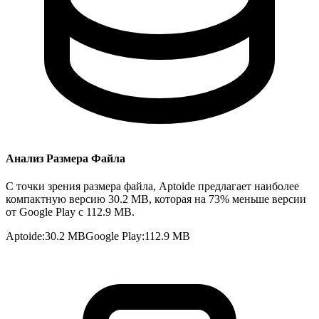
Анализ Размера Файла
С точки зрения размера файла, Aptoide предлагает наиболее
компактную версию 30.2 MB, которая на 73% меньше версии
от Google Play с 112.9 MB.
Aptoide
:
30.2 MB
Google Play
:
112.9 MB