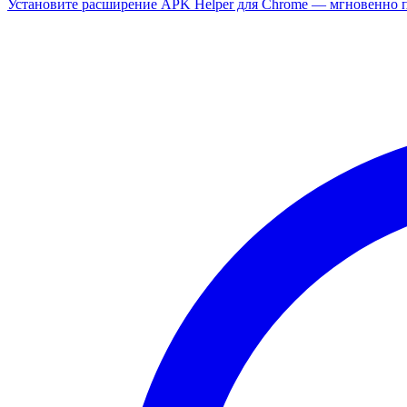
Установите расширение APK Helper для Chrome — мгновенно п