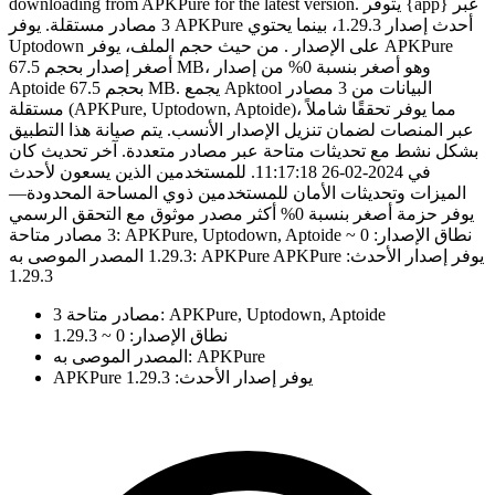
downloading from APKPure for the latest version. يتوفر {app} عبر
3 مصادر مستقلة. يوفر APKPure أحدث إصدار 1.29.3، بينما يحتوي
Uptodown على الإصدار . من حيث حجم الملف، يوفر APKPure
أصغر إصدار بحجم 67.5 MB، وهو أصغر بنسبة 0% من إصدار
Aptoide بحجم 67.5 MB. يجمع Apktool البيانات من 3 مصادر
مستقلة (APKPure, Uptodown, Aptoide)، مما يوفر تحققًا شاملاً
عبر المنصات لضمان تنزيل الإصدار الأنسب. يتم صيانة هذا التطبيق
بشكل نشط مع تحديثات متاحة عبر مصادر متعددة. آخر تحديث كان
في 2024-02-26 11:17:18. للمستخدمين الذين يسعون لأحدث
الميزات وتحديثات الأمان للمستخدمين ذوي المساحة المحدودة—
يوفر حزمة أصغر بنسبة 0% أكثر مصدر موثوق مع التحقق الرسمي
3 مصادر متاحة: APKPure, Uptodown, Aptoide نطاق الإصدار: 0 ~
1.29.3 المصدر الموصى به: APKPure APKPure يوفر إصدار الأحدث:
1.29.3
3 مصادر متاحة: APKPure, Uptodown, Aptoide
نطاق الإصدار: 0 ~ 1.29.3
المصدر الموصى به: APKPure
APKPure يوفر إصدار الأحدث: 1.29.3