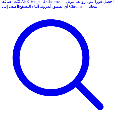
ثبّت إضافة APK Helper لـ Chrome — احصل فوراً على روابط تنزيل
أضف إلى Chrome — مجاناً
أي تطبيق أندرويد أثناء التصفح!