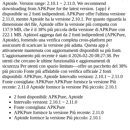
Aptoide. Version range: 2.10.1 ~ 2.11.0. We recommend
downloading from APKPure for the latest version. {app} è
disponibile su 2 fonti indipendenti. APKPure offre l'ultima versione
2.11.0, mentre Aptoide ha la versione 2.10.1. Per quanto riguarda la
dimensione del file, Aptoide offre la versione più compatta con
137.9 MB, che è il 38% più piccola della versione di APKPure con
222.1 MB. Apktool aggrega dati da 2 fonti indipendenti (APKPure,
Aptoide), fornendo una verifica completa cross-platform per
assicurarti di scaricare la versione più adatta. Questa app è
attivamente mantenuta con aggiornamenti disponibili su più fonti.
L'aggiornamento più recente è stato il 2026-02-20 08:27:38. Per
utenti che cercano le ultime funzionalità e aggiornamenti di
sicurezza Per utenti con spazio limitato—offre un pacchetto del 38%
più piccolo Fonte più affidabile con verifica ufficiale 2 fonti
disponibili: APKPure, Aptoide Intervallo versioni: 2.10.1 ~ 2.11.0
Fonte consigliata: APKPure APKPure fornisce la versione Più
recente: 2.11.0 Aptoide fornisce la versione Più piccolo: 2.10.1
2 fonti disponibili: APKPure, Aptoide
Intervallo versioni: 2.10.1 ~ 2.11.0
Fonte consigliata: APKPure
APKPure fornisce la versione Più recente: 2.11.0
Aptoide fornisce la versione Più piccolo: 2.10.1