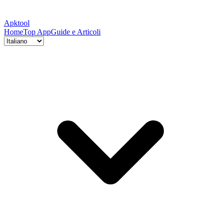
Apktool
Home
Top App
Guide e Articoli